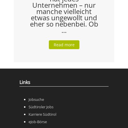
Unternehmen – nur
manche vielleicht
etwas ungewollt und
eher so nebenbei. Ob
...
Read more
Links
Jobsuche
Südtiroler Jobs
Karriere Südtirol
eJob-Börse