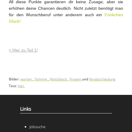
All diese Punkte garantieren dir keine Zusage, aber sie
erhöhen deine Chancen deutlich. Nicht zuletzt benötigt man
für den Wunschberuf unter anderem auch ein
Fünkchen
Glück!
< Hier zu Teil 1!
Bilder:
warten
,
Stimme
,
Notizblock
,
Fragen
und
Verabschiedung
Text:
hier
Links
Jobsuche