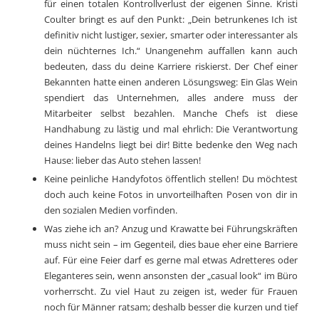
für einen totalen Kontrollverlust der eigenen Sinne. Kristi
Coulter bringt es auf den Punkt: „Dein betrunkenes Ich ist
definitiv nicht lustiger, sexier, smarter oder interessanter als
dein nüchternes Ich.“ Unangenehm auffallen kann auch
bedeuten, dass du deine Karriere riskierst. Der Chef einer
Bekannten hatte einen anderen Lösungsweg: Ein Glas Wein
spendiert das Unternehmen, alles andere muss der
Mitarbeiter selbst bezahlen. Manche Chefs ist diese
Handhabung zu lästig und mal ehrlich: Die Verantwortung
deines Handelns liegt bei dir! Bitte bedenke den Weg nach
Hause: lieber das Auto stehen lassen!
Keine peinliche Handyfotos öffentlich stellen! Du möchtest
doch auch keine Fotos in unvorteilhaften Posen von dir in
den sozialen Medien vorfinden.
Was ziehe ich an? Anzug und Krawatte bei Führungskräften
muss nicht sein – im Gegenteil, dies baue eher eine Barriere
auf. Für eine Feier darf es gerne mal etwas Adretteres oder
Eleganteres sein, wenn ansonsten der „casual look“ im Büro
vorherrscht. Zu viel Haut zu zeigen ist, weder für Frauen
noch für Männer ratsam; deshalb besser die kurzen und tief