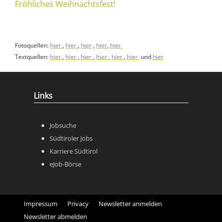
Fröhliches Weihnachtsfest!
Fotoquellen:
hier
,
hier
,
hier
,
hier
,
hier
Textquellen:
hier
,
hier
,
hier
,
hier
,
hier
,
hier
und
hier
Links
Jobsuche
Südtiroler Jobs
Karriere Südtirol
eJob-Börse
Impressum
Privacy
Newsletter anmelden
Newsletter abmelden