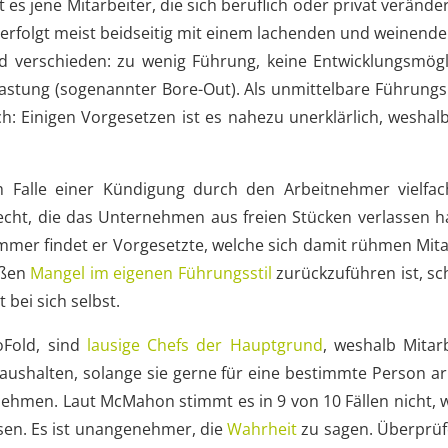
 es jene Mitarbeiter, die sich beruflich oder privat veränd
 erfolgt meist beidseitig mit einem lachenden und weinend
d verschieden: zu wenig Führung, keine Entwicklungsmögl
stung (sogenannter Bore-Out). Als unmittelbare Führungsk
ch: Einigen Vorgesetzen ist es nahezu unerklärlich, weshal
im Falle einer Kündigung durch den Arbeitnehmer vielf
lecht, die das Unternehmen aus freien Stücken verlassen 
mmer findet er Vorgesetzte, welche sich damit rühmen Mita
oßen
Mangel im eigenen Führungsstil
zurückzuführen ist, sc
bei sich selbst.
Fold, sind
lausige Chefs der Hauptgrund
, weshalb Mitar
 aushalten, solange sie gerne für eine bestimmte Person ar
ehmen. Laut McMahon stimmt es in 9 von 10 Fällen nicht, w
en. Es ist unangenehmer, die
Wahrheit
zu sagen. Überprü