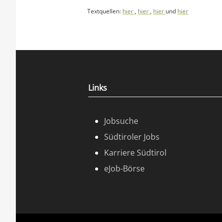
Textquellen:
hier
,
hier
,
hier
und
hier
Links
Jobsuche
Südtiroler Jobs
Karriere Südtirol
eJob-Börse